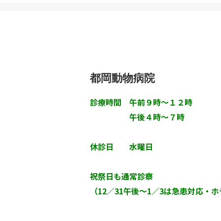
都岡動物病院
診療時間 午前９時～１２時
午後４時～７時
休診日 水曜日
祝祭日も通常診察
（12／31午後～1／3は急患対応・