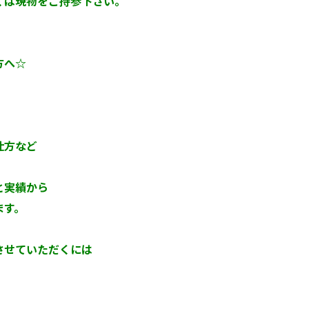
くは現物をご持参下さい。
方へ☆
す。
仕方など
と実績から
ます。
させていただくには