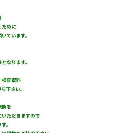
は
くために
頂いています。
察となります。
、検査資料
持ち下さい。
状態を
ていただきますので
ます。